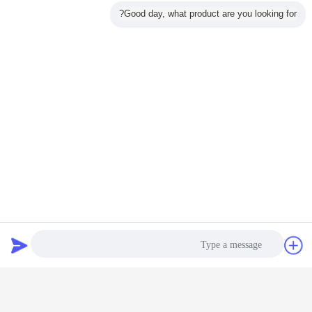
Good day, what product are you looking for?
وكيل معالجة المياه
وكلاء تنقية المياه
بطاقة:
,
,
وكيل معالجة المياه ، وكلاء تنقية المياه
احصل على افضل سعر ل
سحر الحبر مزيل 50 ٪ وكيل
Decoloring المياه المخفف مع 10-40
مرات من الماء
دردشة
طلب اقتباس
استمر
عامل ديكولورينج المياه
أكثر