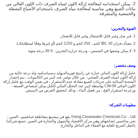
2. يمكن استخدامه لمعالجة إزالة اللون لمياه الصرف ذات اللون العالي من
نباتات الصبغ.وهي مناسبة لمعالجة مياه الصرف باستخدام الأصباغ النشطة
والحمضية والمتفرقة.
العبوة والتخزين:
1. غير ضار وغير قابل للاشتعال وغير قابل للانفجار.
2. معبأة بخزان IBC 30 كجم ، 250 كجم و 1250 كجم (أو غيرها وفقًا لمتطلباتك).
3. لا يمكن وضعها في الشمس ، ودرجة حرارة التخزين: -5-30 درجة مئوية
وصف مختصر:
عامل إزالة اللون المائي عبارة عن راتينج فورمالديهايد ديسياندياميد وله درجة عالية من
إزالة اللون لمياه الصرف الصحي ، من خلال توفير عدد كبير من الكاتيونات ، يتم إحضار
الشحنة السالبة على جزيئات الصبغ معادلة عدم الاستقرار ، في نفس الوقت مع عامل إزالة
اللون المائي CW-08 بواسطة كبير عدد التحلل المائي للكتل.يمكن امتصاص الصبغة ،
وزعزعة استقرار الفخ ، من فصل الماء ، وذلك لتحقيق الغرض من التبييض.
معلومات الشركة:
Yixing Cleanwater Chemicals Co. ، Ltd.يقع في ييشينغ بمقاطعة جيانغسو ، الصين ،
نحن متاخمين لشانغهاي وهي مركز الاقتصاد والتمويل والتجارة في الصين. تتمتع شركتنا
بالنقل المريح للغاية مع العملاء في الداخل والخارج.