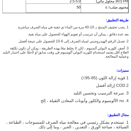
PH (30٪ محلول مائي)
2.5-5.0
محتوى صلب٪ ≥
50
طريقة التطبيق:
1. يجب تخفيف المنتج بـ 10-40 مرة من الماء ثم حقنه في مياه الصرف مباشرة.
بعد عدة دقائق ، يمكن أن تترسب أو
تعويم الهواء للحصول على مياه نقية.
2. تعديل الرقم الهيدروجيني لمياه الصرف إلى 6-10 للحصول على نتيجة أفضل.
3. أضف كلوريد البولي ألمنيوم ، لكن لا يخلط معًا.بهذه الطريقة ، يمكن أن تكون تكلفة
العلاج أقل.يعتمد استخدام كلوريد البولي ألومنيوم في وقت سابق أو لاحقًا على اختبار التلبد
وعملية المعالجة.
مميزات:
1.قوية إزالة اللون (85-95٪)
2.COD إزالة أفضل
3. سرعة الترسيب وتحسين التلبد
4. no الألومنيوم والكلور وأيونات المعادن الثقيلة ، إلخ
مجال التطبيق:
1. تستخدم بشكل رئيسي في معالجة مياه الصرف للمنسوجات ، الطباعة ،
الصباغة ، صناعة الورق ، التعدين ، الحبر ، وما إلى ذلك.