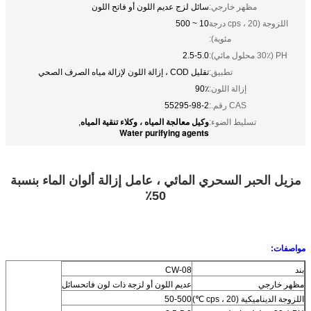
مظهر خارجي:
سائل لزج عديم اللون أو فاتح اللون
اللزوجة (cps ، 20 درجة
10 ~ 500
مئوية):
PH (30٪ محلول مائي):
2.5-5.0
تطبيق:
تقليل COD ، إزالة اللون لإزالة مياه الصرف الصحي
إزالة اللون:
90٪
CAS رقم.:
55295-98-2
وكيل معالجة المياه ، وكلاء تنقية المياه
تسليط الضوء:
,
Water purifying agents
مزيل الحبر السحري المائي ، عامل إزالة ألوان الماء بنسبة
50٪
مواصفات:
بند
CW-08
مظهر خارجي
عديم اللون
أو لزجة ذات لون فاتح
سائل
اللزوجة الديناميكية (cps ، 20 ℃)
50-500