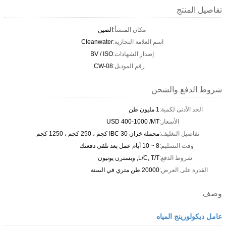
تفاصيل المنتج
مكان المنشأ:
الصين
اسم العلامة التجارية:
Cleanwater
إصدار الشهادات:
BV / ISO
رقم الموديل:
CW-08
شروط الدفع والشحن
الحد الأدنى لكمية:
1 مليون طن
الأسعار:
USD 400-1000 /MT
تفاصيل التغليف:
محملة خزان IBC 30 كجم ، 250 كجم ، 1250 كجم
وقت التسليم:
8 ~ 10 أيام عمل بعد تلقي دفعتك
شروط الدفع:
L/C, T/T, ويسترن يونيون
القدرة على العرض:
20000 طن متري في السنة
وصف
عامل ديكولورينج المياه