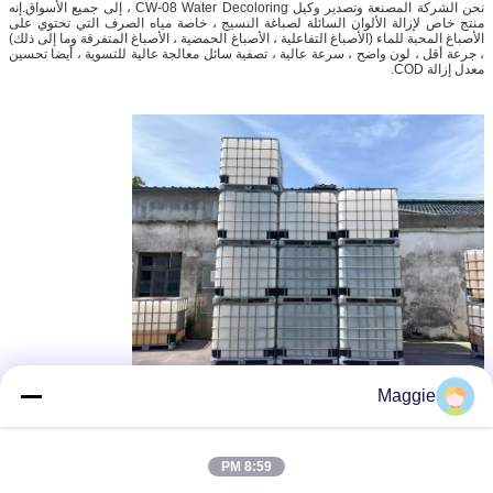
نحن الشركة المصنعة وتصدير وكيل CW-08 Water Decoloring ، إلى جميع الأسواق.إنه
منتج خاص لإزالة الألوان السائلة لصباغة النسيج ، خاصة مياه الصرف التي تحتوي على
الأصباغ المحبة للماء (الأصباغ التفاعلية ، الأصباغ الحمضية ، الأصباغ المتفرقة وما إلى ذلك)
، جرعة أقل ، لون واضح ، سرعة عالية ، تصفية سائل معالجة عالية للتسوية ، أيضا تحسين
معدل إزالة COD.
Maggie
8:59 PM