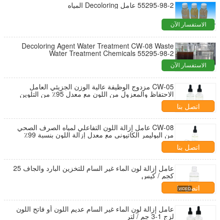
55295-98-2 عامل Decoloring المياه
الاستفسار الآن
Decoloring Agent Water Treatment CW-08 Waste
Water Treatment Chemicals 55295-98-2
الاستفسار الآن
CW-05 مزدوج الوظيفة عالية الوزن الجزيئي العامل
الاحتفاظ والمعزول من اللون مع معدل 95٪ من التلوين
اتصل بنا
CW-08 عامل إزالة اللون التفاعلي لمياه الصرف الصحي
من البوليمر الكاتيوني مع معدل إزالة اللون بنسبة 99٪
وإزالة COD بنسبة 80٪ للنفايات السائلة النسيجية
اتصل بنا
عامل إزالة لون الماء غير السام للتخزين البارد والجاف 25
كجم / كيس
اتصل بنا
عامل إزالة لون الماء غير السام عديم اللون أو فاتح اللون
لزج 1-3 جم / لتر