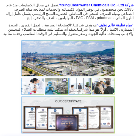
شركة Yixing Cleanwater Chemicals Co.، Ltd.
تعمل في مجال الكيماويات منذ عام
1985. نحن متخصصون في توفير المواد الكيميائية والخدمات لمعالجة مياه الصرف
الصناعي ومياه الصرف الصحي في المناطق الحضرية.المنتج الرئيسي يشمل عامل إزالة
اللون المائي ، PAC ، PAM ، pdadmac ، البوليامين ، الندف والتخثر ، إلخ.
"مياه نظيفة عالم نظيف"
هو هدف شركتنا."الاستجابة السريعة ، العمل الفوري ، الجودة
الممتازة ، الائتمان أولاً" هو مبدأ شركتنا.نعتقد أنه يمكننا تلبية متطلبات العملاء المحليين
والأجانب بمنتجات عالية الجودة وسعر معقول والتسليم في الوقت المناسب وخدمة مثالية.