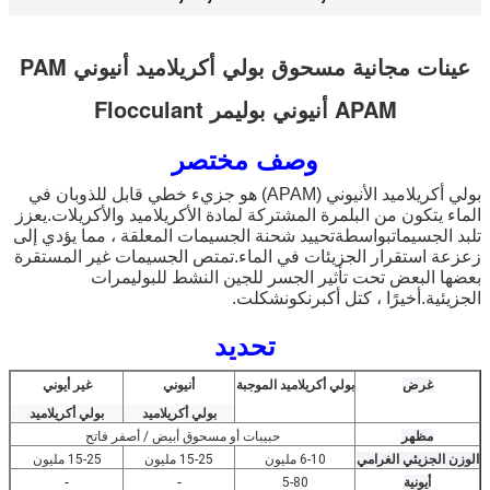
عينات مجانية مسحوق بولي أكريلاميد أنيوني PAM
APAM أنيوني بوليمر Flocculant
وصف مختصر
بولي أكريلاميد الأنيوني (APAM) هو جزيء خطي قابل للذوبان في
الماء يتكون من البلمرة المشتركة لمادة الأكريلاميد والأكريلات.يعزز
تلبد الجسيمات
بواسطة
تحييد
شحنة الجسيمات المعلقة ، مما يؤدي إلى
زعزعة استقرار الجزيئات في الماء.تمتص الجسيمات غير المستقرة
بعضها البعض تحت تأثير الجسر للجين النشط للبوليمرات
الجزيئية.أخيرًا ، كتل أكبر
نكون
شكلت.
تحديد
غرض
بولي أكريلاميد الموجبة
أنيوني
غير أيوني
بولي أكريلاميد
بولي أكريلاميد
مظهر
حبيبات أو مسحوق أبيض / أصفر فاتح
الوزن الجزيئي الغرامي
6-10 مليون
15-25 مليون
15-25 مليون
أيونية
5-80
-
-