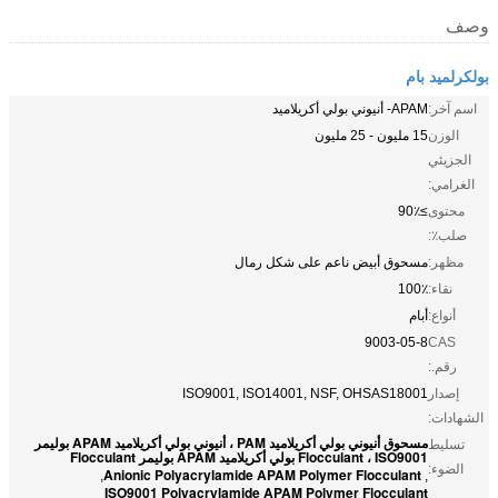
وصف
بولكرلميد بام
اسم آخر:
APAM- أنيوني بولي أكريلاميد
الوزن
15 مليون - 25 مليون
الجزيئي
الغرامي:
محتوى
≥90٪
صلب٪:
مظهر:
مسحوق أبيض ناعم على شكل رمال
نقاء:
100٪
أنواع:
أبام
9003-05-8
CAS
رقم.:
إصدار
ISO9001, ISO14001, NSF, OHSAS18001
الشهادات:
مسحوق أنيوني بولي أكريلاميد PAM ، أنيوني بولي أكريلاميد APAM بوليمر
تسليط
Flocculant ، ISO9001 بولي أكريلاميد APAM بوليمر Flocculant
الضوء:
Anionic Polyacrylamide APAM Polymer Flocculant
,
,
ISO9001 Polyacrylamide APAM Polymer Flocculant