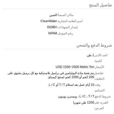
تفاصيل المنتج
مكان المنشأ:
الصين
اسم العلامة التجارية:
CleanWater
إصدار الشهادات:
ISO/BV
رقم الموديل:
NPAM
شروط الدفع والشحن
الحد الأدنى
1 طن
لكمية:
الأسعار:
USD 1500~2000 Metric Ton
تفاصيل
يتم تعبئة مادة البوليامين في براميل بلاستيكية مع كل برميل يحتوي على
200 كجم أو 1000 كجم لمنتج كيميائ
التغليف:
وقت
10 أيام عمل بعد استلام T / T أو L / C.
التسليم:
شروط الدفع:
L / C ، T / T ، ويسترن يونيون
القدرة على
1200 طن شهريا
العرض: