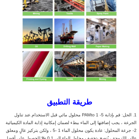
طريقة التطبيق
1. الحل: قم بإذابة PAMto 1 -5 محلول مائي قبل الاستخدام.عند تناول 
الجرعة ، يجب إضافتها إلى الماء ببطء لضمان إمكانية إذابة المادة الكيميائية
2- جرعة المحلول: عادة يكون محلول الماء 1 -5 ، ولكن بتركيز عالٍ ومعلق 
عالي اللزوجة ، يُنصح بتخفيف محلول الماء إلى 0.1 ‰ للحصول على أفضل 