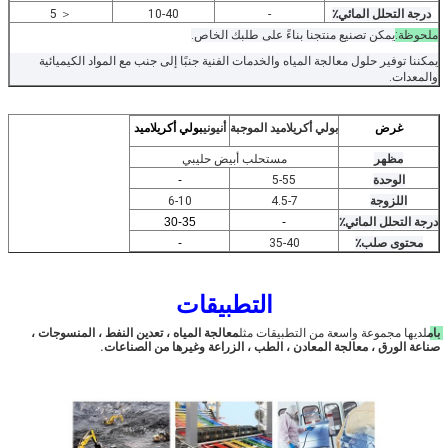
درجة التحلل المائي٪
-
10-40
＜ 5
ملحوظة:
يمكن تصنيع منتجنا بناءً على طلبك الخاص.
يمكننا توفير حلول معالجة المياه والخدمات الفنية جنبًا إلى جنب مع المواد الكيميائية
والمعدات.
غرض
بولي أكريلاميد الموجبة
أنيوني
بولي أكريلاميد
مظهر
مستحلب أبيض حليبي
الوحدة
5-55
-
اللزوجة
4.5-7
6-10
درجة التحلل المائي٪
-
30-35
محتوى صلب٪
35-40
-
التطبيقات
بام
لديها مجموعة واسعة من التطبيقات مثل
معالجة المياه ، تعدين النفط ، المنسوجات ، 
صناعة الورق ، معالجة المعادن ، الطب ، الزراعة وغيرها من الصناعات.