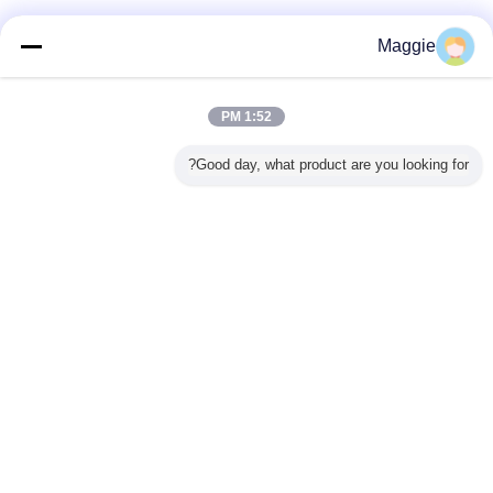
Maggie
بام معالجة المياه والبوليمرات القابلة للذوبان في الماء
بطاقة:
,
مسحوق أنيوني بولي أكريلاميد PAM ، أنيوني بولي أكريلاميد APAM بوليمر
1:52 PM
Flocculant ، ISO9001 بولي أكريلاميد APAM بوليمر Flocculant
polyacrylamide water treatment
,
Good day, what product are you looking for?
احصل على افضل سعر ل
مسحوق أنيوني بولي أكريلاميد PAM
APAM بوليمر Flocculant ISO9001
استمر
بولكرلميد بام
أكثر