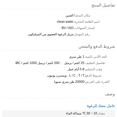
تفاصيل المنتج
مكان المنشأ:
الصين
اسم العلامة التجارية:
clean water
إصدار الشهادات:
BV / ISO
رقم الموديل:
مزيل الرغوة العضوي من السيليكون
شروط الدفع والشحن
الحد الأدنى لكمية:
1 طن متري
تفاصيل التغليف:
25 كجم / برميل 、 200 كجم / برميل 1000 كجم / IBC
وقت التسليم:
5-8 أيام عمل
شروط الدفع:
L / C ، T / T ، ويسترن يونيون
القدرة على العرض:
20000 طن متري سنويا
وصف
عامل مضاد للرغوة
معيار:
10 ~ 30 ℃ سماكة الماء