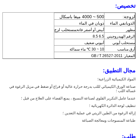
تخصيص:
لزوجة:
500 ~ 4000 ميغا باسكال
الذوبان
في الماء
ذوبان في الماء
مستحلب لزج
مظهر
أبيض أو أصفر فاتح
الرقم الهيدروجيني
6.5 8.5
مستحلب أيوني
أنيوني ضعيف
أرق مناسب
10 ~ 30 ℃ ماء سماكة
المعيار: GB / T 26527-2011
مجال التطبيق:
المواد الكيميائية الزراعية؛
صناعة الورق الكيميائي لللب بدرجة حرارة عالية أو فراغ أو ضغط في مزيل الرغوة في
غسالة اللب ؛
عندما عامل التكرير القلوي لصناعة النسيج ، يمنع القضاء على العلاج من قبل ؛
تنظيف لوحة الدائرة الكهربائية ؛
إزالة الرغوة من الطين الزيتي في عملية التعدين ؛
طباعة المنسوجات ومعالجة الصباغة
طلب: