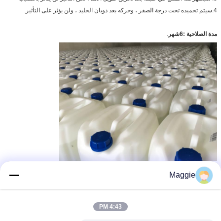
4.سيتم تجميده تحت درجة الصفر ، وحركه بعد ذوبان الجليد ، ولن يؤثر على التأثير.
مدة الصلاحية :
6
شهر
.
مزيل سيليكون على أساس
وكيل مضاد للتدخين سيليكون مقرها
بطاقة:
,
,
Maggie
عامل مضاد للرغوة مضاد للرغوة ، عامل مضاد للرغوة قائم على السيليكون ،
عامل مزيل للرغوة الكيميائية
4:43 PM
احصل على افضل سعر ل