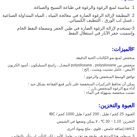
1. مناسبة لمنع الرغوة والرغوة في طباعة النسيج والصباغة.
2. المطبقة لإزالة الرغوة الضارة في معالجة المياه ، المياه المتداولة الصناعية
، غسل لب الورق ، التنظيف الكيميائي.
3-تستخدم لإزالة الرغوة الضارة في طين الحفر ومصفاة النفط الخام
وإسمنت حفر الآبار في استغلال النفط.
F
الميزات:
منخفض لمنع نمو الكائنات الحية الدقيقة.
منخفض من polysiloxane ، polysiloxane المعدل ، راتينج السيليكون ، أسود الكربون
الأبيض ، عامل تشتيت ومثبت ، إلخ ؛
توافق الوسط المنخفض والرغوي ؛
يمكن أن تحافظ التركيزات المنخفضة على تأثير قمع الفقاعة بشكل جيد ؛
أداء منع الرغوة المنخفض بارز ؛
تشتت منخفضة بسهولة في الماء ؛
العبوة والتخزين:
العبوة: 25 كجم / طبل ، 200 كجم / طبل 1000 كجم / IBC
التخزين: 1.10 ~ 30 ℃ ، لا يمكن وضعها في الشمس.
2.cant إضافة حامض ، قلوي ، ملح ومواد أخرى.
3. سيظهر هذا المنتج في طبقة بعد تخزين طويل الأمد ، لكن التأثير لن يتأثر بالتقليب