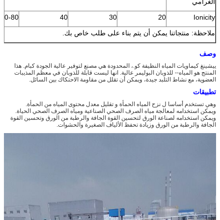
الغرامي
50-80
40
30
20
Ionicity
ملاحظة: منتجاتنا يمكن أن يتم بناء على طلب خاص بك.
وصف
ييشينغ كيماويات المياه النظيفة كو.، المحدودة هي مصنع لتوفير عالية الجودة كبام. هذا
المنتج هو المياه-- للذوبان البوليمر عالية. انها ليست قابلة للذوبان في معظم المذيبات
العضوية، مع نشاط التلبد جيدة، ويمكن أن تقلل من مقاومة الاحتكاك بين السائل.
تطبيقات
وهي تستخدم أساسا ل نزح المياه الحمأة و تقليل معدل محتوى المياه من الحمأة.
ويمكن استخدامه لمعالجة مياه الصرف الصحي الصناعية ومياه الصرف الصحي الحياة.
ويمكن استخدامه لصناعة الورق لتحسين القوة الجافة والرطبة من الورق وتحسين القوة
الجافة والرطبة من الورق وزيادة تحفظ الألياف الصغيرة والحشوات.