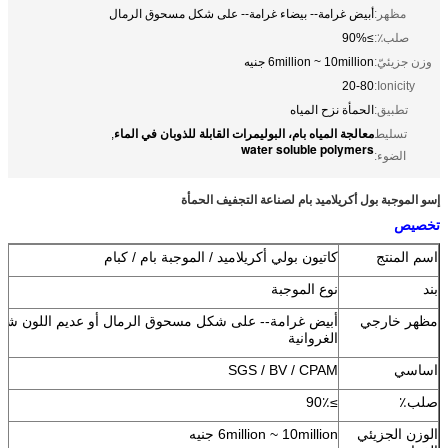
مظهر:
أبيض غرامة-- بيضاء غرامة-- على شكل مسحوق الرمال
صلب٪:
≥90%
وزن جزيئيّ:
6million ~ 10million جنيه
20-80
Ionicity:
تطبيق:
الحمأة نزح المياه
معالجة المياه بام، البوليمرات القابلة للذوبان في الماء
تسليط
,
water soluble polymers
الضوء:
إسو الموجبة بول أكريلاميد بام لصناعة التجفيف الحمأة
تخصيص
اسم المنتج
كاتيون بولي أكريلاميد / الموجبة بام / كبام
بند
نوع الموجبة
مظهر خارجي
أبيض غرامة-- على شكل مسحوق الرمال أو عديم اللون شفا
الغروانية
اساسي
SGS / BV / CPAM
صلب٪
≥90٪
الوزن الجزيئي
6million ~ 10million جنيه