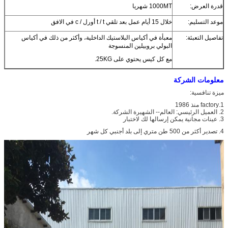
قدرة العرض:
1000MT شهريا
موعد التسليم:
خلال 15 أيام عمل بعد تلقي t / t أورل / c في الافق
تفاصيل التعبئة:
معبأة في أكياس البلاستيك الداخلية، وأكثر من ذلك في أكياس
البولي بروبيلين المنسوجة
مع كل كيس يحتوي على 25KG.
معلومات الشركة
ميزة تنافسية:
1.factory منذ 1986
2. العميل الرئيسي: العالم-- الشهيرة الشركة.
3. عينات مجانية يمكن إرسالها لك لاختبار
4. تصدير أكثر من 500 طن متري إلى بلد أجنبي كل شهر