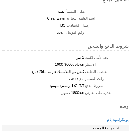
مكان المنشأ:
الصين
اسم العلامة التجارية:
Cleanwater
إصدار الشهادات:
ISO
رقم الموديل:
cpam
شروط الدفع والشحن
الحد الأدنى لكمية:
1 طن
الأسعار:
1000-3000usd/ton
تفاصيل التغليف:
كيس من البلاستيك حزمة، 25kg / باغ
وقت التسليم:
أيام 7work
شروط الدفع:
L/C, T/T, ويسترن يونيون
القدرة على العرض:
1800ton / شهر
وصف
بولكرلميد بام
العنصر:
نوع الموجبة