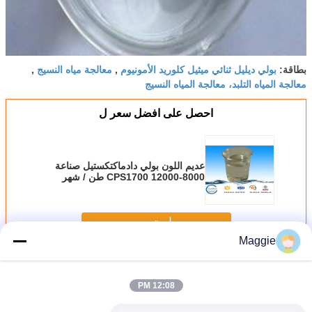
بولي ديليل ثنائي ميثيل كلوريد الأمونيوم
معالجة مياه النسيج
بطاقة:
,
,
معالجة المياه التلبد، معالجة المياه النسيج
احصل على افضل سعر ل
عديم اللون بولي دادماكتكستيل صناعة
8000-12000 CPS1700 طن / شهر
استمر
Maggie
بولي دادماك
أكثر
12:08 PM