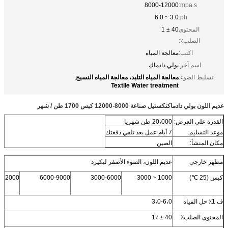
8000-12000
mpa.s:
3.0 ~ 6.0
ph:
المحتوى
40 ± 1
الصلب٪:
اكتب:
معالجة المياه
اسم آخر:
بولي دادماك
معالجة المياه التلبد، معالجة المياه النسيج
تسليط الضوء:
,
Textile Water treatment
عديم اللون بولي دادماكتكستيل صناعة 8000-12000 كبس 1700 طن / شهر
القدرة على العرض:
20،000 طن شهريا
موعد التسليم:
7 أيام عمل بعد تلقي دفعتك
مكان المنشأ:
الصين
مظهر خارجي
عديم اللون، الضوء الأصفر ليكيرد
كبس (25 ℃)
1000 ~ 3000
3000-6000
6000-9000
-12000
ف 1٪ حل المياه
3،0-6،0
المحتوى الصلب٪
40 ± 1٪