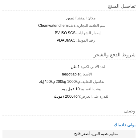
تفاصيل المنتج
مكان المنشأ:
الصين
اسم العلامة التجارية:
Cleanwater chemicals
إصدار الشهادات:
BV ISO SGS
رقم الموديل:
PDADMAC
شروط الدفع والشحن
الحد الأدنى لكمية:
1 طن
الأسعار:
negotiable
تفاصيل التغليف:
50kg 200kg 1000kg / إبك
وقت التسليم:
10 عمل يوم
القدرة على العرض:
2000Ton / مونث
وصف
بولي دادماك
مظهر:
عديم اللون، أصفر فاتح