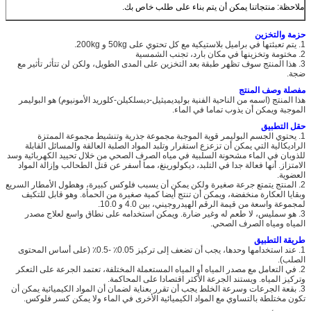
ملاحظة: منتجاتنا يمكن أن يتم بناء على طلب خاص بك.
حزمة والتخزين
1. يتم تعبئتها في براميل بلاستيكية مع كل تحتوي على 50kg و 200kg.
2. مختومة وتخزينها في مكان بارد، تجنب الشمسية
3. هذا المنتج سوف تظهر طبقة بعد التخزين على المدى الطويل، ولكن لن تتأثر تأثير مع
ضجة.
مفصلة وصف المنتج
هذا المنتج (اسمه من الناحية الفنية بوليديميثيل-ديسلكيلن-كلوريد الأمونيوم) هو البوليمر
الموجبة ويمكن أن يذوب تماما في الماء.
حقل التطبيق
1. يحتوي الجسم البوليمر قوية الموجبة مجموعة جذرية وتنشيط مجموعة الممتزة
الراديكالية التي يمكن أن تزعزع استقرار وتلبد المواد الصلبة العالقة والمسائل القابلة
للذوبان في الماء مشحونة السلبية في مياه الصرف الصحي من خلال تحييد الكهربائية وسد
الامتزاز. أنها فعالة جدا في التلبد، ديكولورينغ، مما أسفر عن قتل الطحالب وإزالة المواد
العضوية.
2. المنتج يتمتع جرعة صغيرة ولكن يمكن أن يسبب فلوكس كبيرة، وهطول الأمطار السريع
وبقايا العكارة منخفضة، ويمكن أن تنتج أيضا كمية صغيرة من الحمأة. وهو قابل للتكيف
لمجموعة واسعة من قيمة الرقم الهيدروجيني، بين 4.0 و 10.0.
3. هو سمليس، لا طعم له وغير ضارة. ويمكن استخدامه على نطاق واسع لعلاج مصدر
المياه ومياه الصرف الصحي.
طريقة التطبيق
1. عند استخدامها وحدها، يجب أن تضعف إلى تركيز 0.05٪ -0.5٪ (على أساس المحتوى
الصلب).
2. في التعامل مع مصدر المياه أو المياه المستعملة المختلفة، تعتمد الجرعة على التعكر
وتركيز المياه. ويستند الجرعة الأكثر اقتصادا على المحاكمة.
3. بقعة الجرعات وسرعة الخلط يجب أن تقرر بعناية لضمان أن المواد الكيميائية يمكن أن
تكون مختلطة بالتساوي مع المواد الكيميائية الأخرى في الماء ولا يمكن كسر فلوكس.