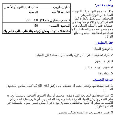
وصف مختصر:
مظهر خارجي
سائل عديم اللون أو الأصفر
هذا المنتج هو البوليمرات الموجبة
الطبيعة الأيونية
الموجبة
السائلة من الوزن الجزيئي
المختلفة التي تعمل بكفاءة كما
قيمة ف (محلول ماء 1٪)
4.0 ~ 7.0
التخثر الأولية وكلاء تهمة تهمة في
عمليات فصل الصلبة السائل في
المحتوى الصلب٪
50
مجموعة واسعة من الصناعات. انها
ملاحظة:
منتجاتنا يمكن أن يتم بناء على طلب خاص بك.
تستخدم لمعالجة المياه و مصانع
الورق.
حقل التطبيق:
1. توضيح المياه
2. حزام تصفية، الطرد المركزي والمسمار الصحافة نزح المياه
3. إزالة الدهون
4. تعويم الهواء المذاب
5.Filtration
طريقة التطبيق:
1. عند استخدامها وحدها، يجب أن تضعف إلى تركيز 0.5٪ -0.05٪ (على أساس المحتوى
الصلب).
2. عند استخدامها لمعالجة المياه مصدر مختلف أو مياه الصرف الصحي، وتستند الجرعة
على التعكر وتركيز المياه.الجرعة بقعة وسرعة الخلط يجب أن تقرر بعناية لضمان أن
الكيميائية يمكن أن تكون مختلطة بالتساوي مع الآخر لا يمكن كسر المواد الكيميائية في
الماء والفلوك.
3. فمن الأفضل لجرعة المنتج بشكل مستمر.