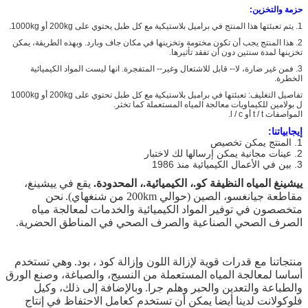
حزمة والتخزين:
1. يتم تعبئتها هذا المنتج في براميل بلاستيكية مع كل طبل يحتوي على 200kg أو 1000kg.
2. هذا المنتج يجب أن تكون مختومة وتخزينها في مكان جاف وبارد. وبهذه الطريقة، يمكن
تخزينها لمدة سنتين دون أن تفقد تأثيرها.
3. فمن غير ضارة، لا-- قابل للاشتعال وغير-- المتفجرة. انها ليست المواد الكيميائية
الخطرة.
تفاصيل التغليف: تعبئتها في براميل بلاستيكية مع كل طبل تحتوي على 200kg أو 1000kg
ل بولامين للكيماويات معالجة المياه المستعملة كما تخثر.
المواصفات t / t أو l / c.
إيجابياتنا:
1. المنتج يمكن تخصيص
2. عينات مجانية يمكن إرسالها لك لاختبار
3. بين في الأعمال الكيميائية منذ 1986
ييشينغ المياه النظيفة كو.، الكيميائية.، المحدودة.
يقع في ييشينغ،
مقاطعة جيانغسو، الصين (حوالي 200km من شنغهاي).
نحن
متخصصون في توفير المواد الكيميائية والخدمات لمعالجة مياه
الصرف الصحي الصناعية والصرف الصحي في المناطق الحضرية.
منتجاتنا مع قدرات قوية لإزالة اللون وإزالة كود
،
بود.
وهي تستخدم
أساسا لمعالجة المياه المستعملة من النسيج، والصباغة، وصنع الورق
والطباعة والتعدين والحبر وهلم جرا.
وبالإضافة إلى ذلك، وكيل
فلوكولانت لدينا أيضا يمكن أن تستخدم كعامل الاحتفاظ في إنتاج