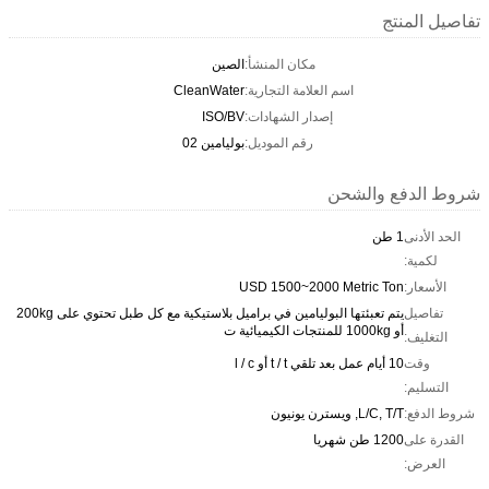
تفاصيل المنتج
مكان المنشأ:
الصين
اسم العلامة التجارية:
CleanWater
إصدار الشهادات:
ISO/BV
رقم الموديل:
بوليامين 02
شروط الدفع والشحن
الحد الأدنى
1 طن
لكمية:
الأسعار:
USD 1500~2000 Metric Ton
تفاصيل
يتم تعبئتها البوليامين في براميل بلاستيكية مع كل طبل تحتوي على 200kg
أو 1000kg للمنتجات الكيميائية ت
التغليف:
وقت
10 أيام عمل بعد تلقي t / t أو l / c
التسليم:
شروط الدفع:
L/C, T/T, ويسترن يونيون
القدرة على
1200 طن شهريا
العرض: