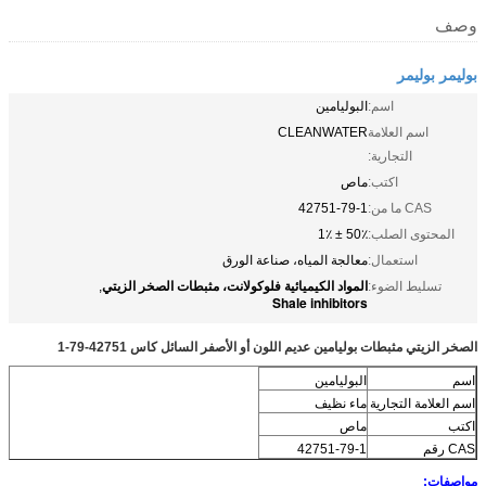
وصف
بوليمر بوليمر
اسم:
البوليامين
اسم العلامة
CLEANWATER
التجارية:
اكتب:
ماص
CAS ما من:
42751-79-1
المحتوى الصلب:
50٪ ± 1٪
استعمال:
معالجة المياه، صناعة الورق
المواد الكيميائية فلوكولانت، مثبطات الصخر الزيتي
تسليط الضوء:
,
Shale inhibitors
الصخر الزيتي مثبطات بوليامين عديم اللون أو الأصفر السائل كاس 42751-79-1
اسم
البوليامين
اسم العلامة التجارية
ماء نظيف
اكتب
ماص
CAS رقم
42751-79-1
مواصفات: