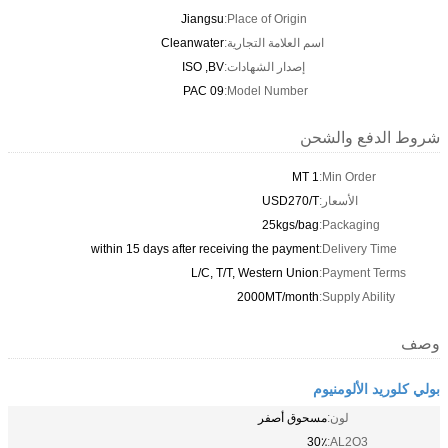
Jiangsu
Place of Origin:
اسم العلامة التجارية:
Cleanwater
إصدار الشهادات:
ISO ,BV
PAC 09
Model Number:
شروط الدفع والشحن
1 MT
Min Order:
الأسعار:
USD270/T
25kgs/bag
Packaging:
within 15 days after receiving the payment
Delivery Time:
L/C, T/T, Western Union
Payment Terms:
2000MT/month
Supply Ability:
وصف
بولي كلوريد الألومنيوم
لون:
مسحوق أصفر
30٪
AL2O3: