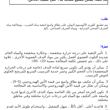
طلب:
يتم تطبيق كلوريد الألومنيوم البولي على نطاق واسع لتنقية مياه الشرب ، ومعالجة مياه
الصرف الصحي المنزلية ، ومياه الصرف الصناعي ، إلخ.
ميزة:
1. تأثير التنقية على درجة حرارة منخفضة ، وعكارة منخفضة والمياه الخام
شديدة التلوث العضوي أفضل بكثير من مواد الندف العضوية الأخرى ، علاوة
على ذلك ، يتم تخفيض تكلفة المعالجة بنسبة 20٪ -80٪.
2. يمكن أن يؤدي إلى تكوين سريع لمادة الندف (خاصة في درجات الحرارة
المنخفضة) ذات الحجم الكبير وعمر خدمة الترسيب السريع للمرشح الخلوي
لحوض الترسيب.
3. يمكن أن تتكيف مع نطاق واسع من قيمة الأس الهيدروجيني (5−9) ،
ويمكن أن تقلل من قيمة الأس الهيدروجيني والأساسية بعد المعالجة.
4. تكون الجرعة أصغر من تلك الخاصة بمواد الندف الأخرى.لديها قدرة
واسعة على التكيف مع المياه في درجات حرارة مختلفة وفي مناطق
مختلفة.
5. قاعدية أعلى ، أقل تآكلًا ، سهل التشغيل ، واستخدام طويل الأمد لعدم