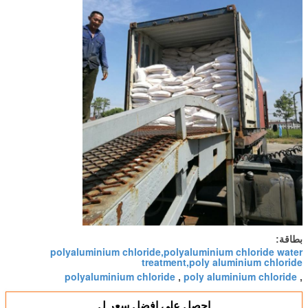
بطاقة:
polyaluminium chloride,polyaluminium chloride water
treatment,poly aluminium chloride
polyaluminium chloride
poly aluminium chloride
,
,
احصل على افضل سعر ل