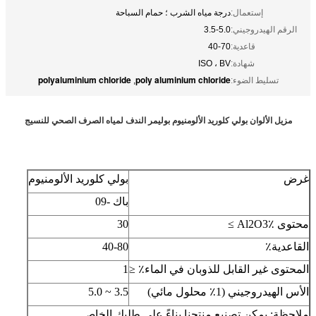
إستعمال:
درجة مياه الشرب ؛ حمام السباحة
الرقم الهيدروجيني:
3.5-5.0
قاعدية:
40-70
شهادة:
ISO ، BV
polyaluminium chloride
poly aluminium chloride
تسليط الضوء:
,
مزيل الألوان بولي كلوريد الألومنيوم بوليمر الندف لمياه الصرف الصحي للنسيج
غرض
بولي كلوريد الألومنيوم
باك -09
محتوى Al2O3٪ ≥
30
القاعدية٪
40-80
المحتوى غير القابل للذوبان في الماء٪ ≤
1
الأس الهيدروجيني (1٪ محلول مائي)
3.5 ~ 5.0
ملاحظة: يمكن تصنيع منتجنا بناءً على طلبك الخاص.