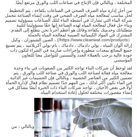
المختلفة ، وبالتالي فإن الإنتاج في صناعات اللب والورق مرتفع أيضًا.
من أجل إدارة مياه الصرف الصحي في الصناعات بكفاءة ، يتم التخطيط
لحل مناسب لمعالجة مياه الصرف الصحي في وقت إنشاء الصناعة.تتحمل
شركة البناء التي تشارك في أنشطة البناء لتلك الصناعات مسؤولية تصميم
وبناء حل فعال لمعالجة المياه لهذه الصناعة.إنها حقًا مسؤوليتنا لتلبية
متطلباتك وخدمتك بكفاءة.وفائك هو أعظم أجرنا.نحن نتطلع إلى التقدم
المشترك في المواد الكيميائية الصينية لمعالجة المياه بالجملة
（https://www.cleanwat.com/products/) ، الصين الشيتوزان ، وكيل
إزالة ألوان المياه ، بولي دادماك ، دادماك ، بام-بولي أكريلاميد ، يتم تصنيع
جميع البضائع بمعدات متطورة وإجراءات صارمة في الشراء لتكون ذات
جودة عالية.نرحب بالعملاء الجدد والمسنين للتواصل معنا للتعاون
المؤسسي.
لقد لوحظ أن شركات البناء تواجه الكثير من الصعوبات في بناء وحدة
معالجة مياه فعالة لصناعة اللب والورق.في صناعة اللب والورق ، يتم
تضمين الكثير من العناصر الخشبية ، وبالتالي فإن الجسيمات غير الذائبة
في الماء تكون أكثر.لذلك ، من المهم جدًا تصميم نظام فعال لإدارة الحمأة
أولاً.في بعض الأحيان ، تواجه شركات البناء ذات الخبرة أيضًا مشاكل في
إنشاء مقصورات مختلفة لحلول إعادة استخدام المياه.
وبالتالي ، من