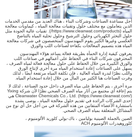
أجل مساعدة الصناعات وشركات البناء ، هناك العديد من مقدمي الخدمات
الذين يتعاملون مع مختلف حلول وتقنيات معالجة المياه ، كيماويات معالجة
المياه (https://www.cleanwat.com/products/). تقنيات عالية الجودة مثل
حلول التخثر الكهربائي وحلول الترشيح وحلول تحلية المياه بالتناضح
العكسي وغيرها الكثير.يقوم المهندسون المتخصصون في شركات معالجة
المياه هذه بتصميم المعالجات بكفاءة لصناعات اللب والورق.
يعرفون كيفية إدارة الحمأة بطريقة فعالة.يساعد هؤلاء المهندسون
المحترفون شركات البناء في الحفاظ على أعمالهم في صناعات اللب
والورق الكبيرة.من خلال الحفاظ على حلول معالجة فعالة لمياه الصرف ،
يسهل على الصناعات إعادة استخدام المياه مرة أخرى لإنتاج الورق
واللب.نظرًا لندرة المياه العالية ، فإن تكلفة المياه مرتفعة أيضًا ، لذلك
وفرت الصناعات هنا الكثير من المال من خلال إعادة استخدام المياه.
مرة أخرى ، يتم الحفاظ على مياه الصرف داخل حدود الصناعة ، لذلك لا
يتم إعاقة أي مجتمع من آثار مياه الصرف الصحي.نظرًا لأن شركة Yixing
Cleanwater Chemicals Co.، Ltd. (https://www.cleanwat.com/) هي
إحدى الشركات الرائدة في تقديم حلول معالجة المياه ، يوصى بشدة
باستشارة الأعضاء المتفانين من هذه الشركة في من أجل حل أي نوع من
المشاكل المتعلقة بمياه الصرف الصحي.
الصين بالجملة الصينية بوليامين ، باك-بولي كلوريد الألومنيوم ،
كلوروهيدرات الألومنيوم ACH