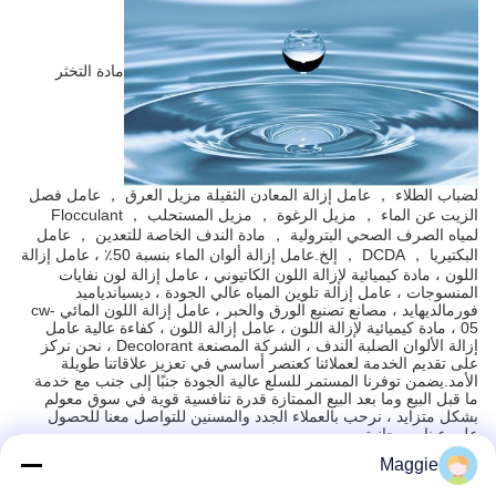
مادة التخثر
لضباب الطلاء ， عامل إزالة المعادن الثقيلة مزيل العرق ， عامل فصل
الزيت عن الماء ， مزيل الرغوة ， مزيل المستحلب ， Flocculant
لمياه الصرف الصحي البترولية ， مادة الندف الخاصة للتعدين ， عامل
البكتيريا ， DCDA ， إلخ.عامل إزالة ألوان الماء بنسبة 50٪ ، عامل إزالة
اللون ، مادة كيميائية لإزالة اللون الكاتيوني ، عامل إزالة لون نفايات
المنسوجات ، عامل إزالة تلوين المياه عالي الجودة ، ديسياندياميد
فورمالديهايد ، مصانع تصنيع الورق والحبر ، عامل إزالة اللون المائي cw-
05 ، مادة كيميائية لإزالة اللون ، عامل إزالة اللون ، كفاءة عالية عامل
إزالة الألوان الصلبة الندف ، الشركة المصنعة Decolorant ، نحن نركز
على تقديم الخدمة لعملائنا كعنصر أساسي في تعزيز علاقاتنا طويلة
الأمد.يضمن توفرنا المستمر للسلع عالية الجودة جنبًا إلى جنب مع خدمة
ما قبل البيع وما بعد البيع الممتازة قدرة تنافسية قوية في سوق معولم
بشكل متزايد ، نرحب بالعملاء الجدد والمسنين للتواصل معنا للحصول
على عينات مجانية.
Maggie