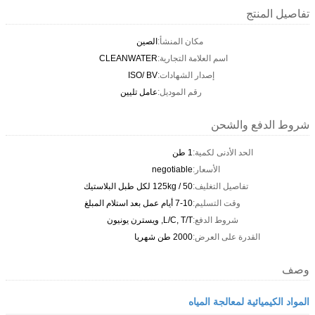
تفاصيل المنتج
مكان المنشأ:
الصين
اسم العلامة التجارية:
CLEANWATER
إصدار الشهادات:
ISO/ BV
رقم الموديل:
عامل تليين
شروط الدفع والشحن
الحد الأدنى لكمية:
1 طن
الأسعار:
negotiable
تفاصيل التغليف:
50 / 125kg لكل طبل البلاستيك
وقت التسليم:
7-10 أيام عمل بعد استلام المبلغ
شروط الدفع:
L/C, T/T, ويسترن يونيون
القدرة على العرض:
2000 طن شهريا
وصف
المواد الكيميائية لمعالجة المياه