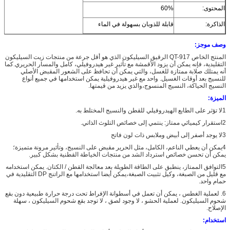
المحتوى:
60%
الذاكرة:
قابلة للذوبان بسهولة في الماء
وصف موجز:
المنتج الخاص QT-917 الرقيق السيليكون الذي هو أقل جرعة من منتجات زيت السيليكون
التقليدية، فإنه يمكن أن يزود الأقمشة مع تأثير غير هيدروفيلي، كامل والمسار الحريري.كما
أنه يمتلك صلابة ممتازة للغسل، والتي يمكن أن تحافظ على الشعور المقبض الأصلي
للنسيج بعد أوقات الغسيل. واحد مع غير هيدروفيلية يمكن استخدامها في جميع أنواع
النسيج الحياكة، النسيج المنسوج،والذي يزيد من قيمتها.
الميزة:
1لا تؤثر على الطابع الهيدروفيلي للقطن والنسيج المختلط به.
2استقرار كيميائي ممتاز: ينتمي إلى خصائص التلوث الذاتي.
3لا يوجد أصفر إلى أبيض وملابس ذات لون فاتح
4يمكن أن يعطي الناعم، الكامل، مثل الحرير مقبض على النسيج، وتأثير مرونة متميزة؛
يمكن أن تحسن خصائص استرداد الشد من منتجات الخياطة القطنية بشكل كبير.
5التوافق الممتاز، ينطبق على الطاقة الطويلة بعد معالجة القطن / الكتان. يمكن استخدامه
مع قليل من الصبغة، وكيل تثبيت الصبغة،يمكن أيضا استخدامها مع الراتنج DP التقليدية في
حمام واحد.
6. لعملية الغطس ، يمكن أن تعمل في أسطوانة الإفراط تحت درجة حرارة طبيعية دون بقع
شحوم السيليكون. لعملية الحشو ، لا وجود لصق ، لا توجد بقع شحوم السيليكون ، سهلة
الإصلاح.
استخدام: