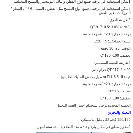
1يمكن استخدامه في ترقية جميع أنواع القطن وألياف البوليستر والنسيج المختلط.
2يمكن استخدامه في ترفيف جميع أنواع النسيج مثل القطن ، القنب ، T / R ، القطن /
البروكات ، غير اللصق.
3طريقة الغرق:
QT-917: 0.5~3.0% (o.w.f.)
درجة الحرارة: 20~40 درجة مئوية
نسبة الحمام: 1: 5 ~ 1:20
الوقت: 20~30 دقيقة
تجفيف: 100~130°C
2طريقة التعبئة المستمرة
QT-917: 5 ~ 20 غرام / لتر
قيمة الـ PH: 6.5 ((تعديل بحمض الخليك الجليدي)
درجة الحرارة: 20~40 درجة مئوية
استيعاب: ≥65%
تجفيف: 100~130°C
العملية المحددة يرجى استخدام اختبار العينة للتعديل.
التعبئة والتخزين:
150/125 كجم لكل طبل بلاستيكي
2مخزن مغلق في مكان بارد وجاف، مدة الصلاحية لمدة ستة أشهر