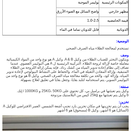
المكونات الرئيسية
بوليمر الموجبة
مظهر خارجي
واضح السائل مع الضوء الأزرق
قيمه الحامضيه
1،0-2،5
الذوبانية
قابل للذوبان تماما في الماء
الوضعية:
تستخدم لمعالجة الطلاء مياه الصرف الصحي
وصف
ويتكون التخثر للضباب الطلاء من وكيل A & B. وكيل A هو نوع واحد من المواد الكيميائية
معاملة خاصة لإزالة لزوجة الطلاء. التركيبة الرئيسية ل A هي البوليمر العضوي. عندما
تضاف إلى نظام إعادة تدوير المياه من كشك رذاذ، فإنه يمكن إزالة اللزوجة من الطلاء
المتبقية، وإزالة المعادن الثقيلة في الماء، والحفاظ على النشاط البيولوجي لإعادة تدوير
المياه، وإزالة كود، والحد من تكلفة معالجة مياه الصرف الصحي. وكيل B هو نوع واحد من
البوليمر السوبر، يتم استخدامه لتلبد بقايا، وجعل بقايا في تعليق لعلاج بسهولة.
صفقة:
وكيل يتم تعبئتها في براميل بي، كل تحتوي على 25KG، 50KG و 1000KG / إبك.
b وكيل يتم تعبئتها مع 25kg كيس من البلاستيك مزدوجة
تخزين:
يجب أن يتم تخزينها في مكان تخزين بارد تجنب أشعة الشمس. العمر الافتراضي للوكيل A
(السائل) هو 6 أشهر، وكيل B (مسحوق) هو 6 أشهر