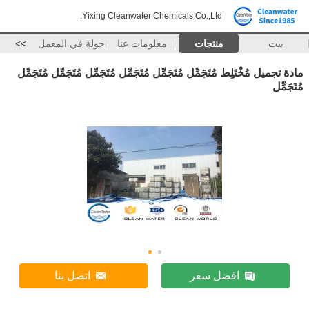
Yixing Cleanwater Chemicals Co.,Ltd.
بيت
منتجات
معلومات عنا
جولة في المعمل
>>
مادة تجميل مُخْتَلِط مُتَجَمِّل مُتَجَمِّل مُتَجَمِّل مُتَجَمِّل مُتَجَمِّل مُتَجَمِّل
مُتَجَمِّل
افضل سعر
اتصل بنا