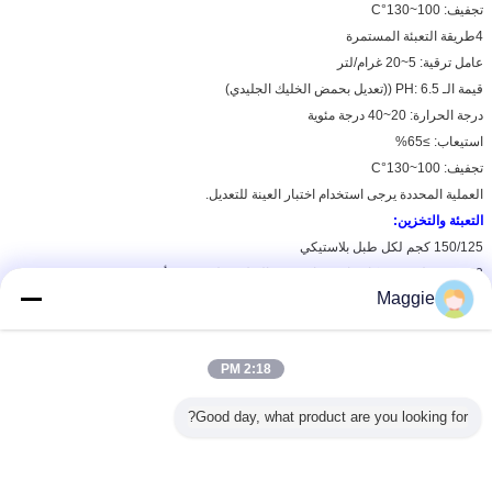
تجفيف: 100~130°C
4طريقة التعبئة المستمرة
عامل ترقية: 5~20 غرام/لتر
قيمة الـ PH: 6.5 ((تعديل بحمض الخليك الجليدي)
درجة الحرارة: 20~40 درجة مئوية
استيعاب: ≥65%
تجفيف: 100~130°C
العملية المحددة يرجى استخدام اختبار العينة للتعديل.
التعبئة والتخزين:
150/125 كجم لكل طبل بلاستيكي
2مخزن مغلق في مكان بارد وجاف، مدة الصلاحية لمدة ستة أشهر
Maggie
وكيل معالجة المياه
وكلاء تنقية المياه
بطاقة:
,
,
مادة ترقية من النسيج المختلط
2:18 PM
احصل على افضل سعر ل
Good day, what product are you looking for?
مادة تجميل مُخْتَلِط مُتَجَمِّل مُتَجَمِّل
مُتَجَمِّل مُتَجَمِّل مُتَجَمِّل مُتَجَمِّل مُتَجَمِّل