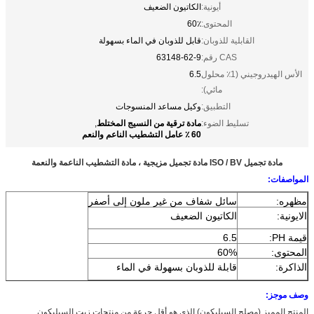
أيونية:
الكاتيون الضعيف
المحتوى:
60٪
القابلية للذوبان:
قابل للذوبان في الماء بسهولة
CAS رقم:
63148-62-9
الأس الهيدروجيني (1٪ محلول
6.5
مائي):
التطبيق:
وكيل مساعد المنسوجات
مادة ترقية من النسيج المختلط
تسليط الضوء:
,
60 ٪ عامل التشطيب الناعم والنعم
مادة تجميل ISO / BV مادة تجميل مزيجية ، مادة التشطيب الناعمة والنعمة
المواصفات:
مظهره:
سائل شفاف من غير ملون إلى أصفر
الايونية:
الكاتيون الضعيف
قيمة PH:
6.5
المحتوى:
60%
الذاكرة:
قابلة للذوبان بسهولة في الماء
وصف موجز:
المنتج المميز (مصلح السيليكون) الذي هو أقل جرعة من منتجات زيت السيليكون