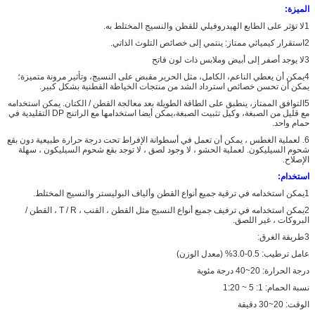
الميزة:
1لا تؤثر على الطابع الهيدروفيلي للقطن والنسيج المختلط به.
2استقرار كيميائي ممتاز: ينتمي إلى خصائص التلوث الذاتي.
3لا يوجد أصفر إلى أبيض وملابس ذات لون فاتح
4يمكن أن يعطي الناعم، الكامل، مثل الحرير مقبض على النسيج، وتأثير مرونة متميزة؛
يمكن أن تحسن خصائص استرداد الشد من منتجات الخياطة القطنية بشكل كبير.
5التوافق الممتاز، ينطبق على الطاقة الطويلة بعد معالجة القطن / الكتان. يمكن استخدامه
مع قليل من الصبغة، وكيل تثبيت الصبغة،يمكن أيضا استخدامها مع الراتنج DP التقليدية في
حمام واحد.
6. لعملية الغطس ، يمكن أن تعمل في أسطوانة الإفراط تحت درجة حرارة طبيعية دون بقع
شحوم السيليكون. لعملية الحشو ، لا وجود لصق ، لا توجد بقع شحوم السيليكون ، سهلة
الإصلاح.
استخدام:
1يمكن استخدامه في ترقية جميع أنواع القطن وألياف البوليستر والنسيج المختلط.
2يمكن استخدامه في ترفيف جميع أنواع النسيج مثل القطن ، القنب ، T / R ، القطن /
البروكات ، غير اللصق.
3طريقة الغرق:
عامل ترطيب: 0.5-3.0% (معدل الوزن)
درجة الحرارة: 20~40 درجة مئوية
نسبة الحمام: 1: 5 ~ 1:20
الوقت: 20~30 دقيقة