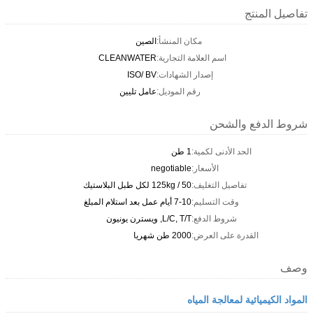
تفاصيل المنتج
مكان المنشأ:
الصين
اسم العلامة التجارية:
CLEANWATER
إصدار الشهادات:
ISO/ BV
رقم الموديل:
عامل تليين
شروط الدفع والشحن
الحد الأدنى لكمية:
1 طن
الأسعار:
negotiable
تفاصيل التغليف:
50 / 125kg لكل طبل البلاستيك
وقت التسليم:
7-10 أيام عمل بعد استلام المبلغ
شروط الدفع:
L/C, T/T, ويسترن يونيون
القدرة على العرض:
2000 طن شهريا
وصف
المواد الكيميائية لمعالجة المياه