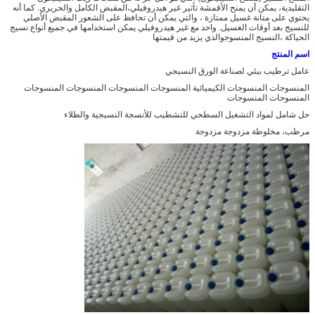
التقليدية، يمكن أن يمنح الأقمشة تأثير غير هيدروفيلي،المقبض الكامل والحريري. كما أنه
يحتوي على متانة غسيل ممتازة ، والتي يمكن أن تحافظ على الشعور المقبض الأصلي
للنسيج بعد أوقات الغسيل. واحد مع غير هيدروفيلي يمكن استخدامها في جميع أنواع نسيج
الحياكة ،النسيج المنسوجوالذي يزيد من قيمتها
اسم المنتج
عامل ترطيب بيئي لصناعة الورق النسيجي
المنسوجات المنسوجات الكيميائية المنسوجات المنسوجات المنسوجات المنسوجات
المنسوجات المنسوجات
حل شامل لمواد التشغيل السطحي للتشطيب للأنسجة النسيجية والطلاء
مرطب، مخلوطة مزدوجة مزدوجة