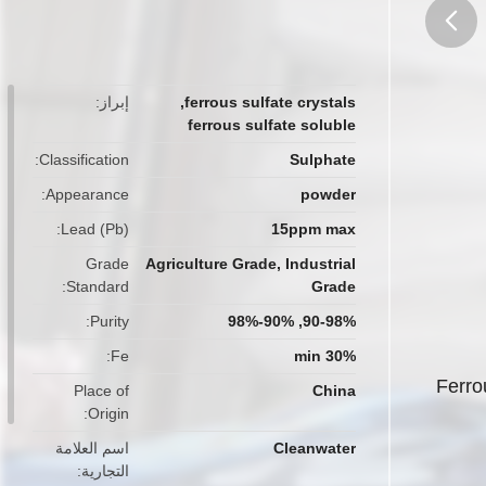
button
ferrous sulfate crystals
,
إبراز
ferrous sulfate soluble
Classification
Sulphate
Appearance
powder
Lead (Pb)
15ppm max
Grade
Agriculture Grade, Industrial
Standard
Grade
Purity
90-98%, 90%-98%
Fe
30% min
Ferro
Place of
China
Origin
Cleanwater
اسم العلامة
التجارية