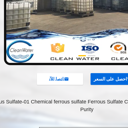
احصل على السعر
ﺎﺘﺼﻟ ﺍﻶﻧ
us Sulfate-01 Chemical ferrous sulfate Ferrous Sulfate
Purity