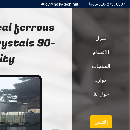
joy@holly-tech.net
86-510-87976997
al ferrous
منزل
rystals 90-
الاقسام
ity
المنتجات
موارد
حول بنا
إقتبس