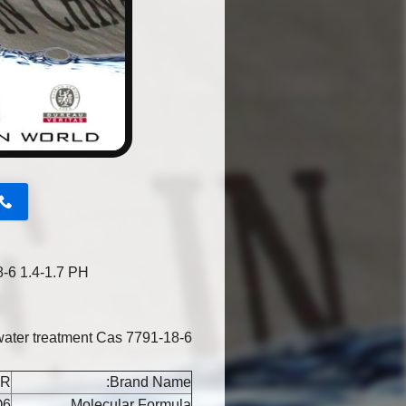
button
-6 1.4-1.7 PH
water treatment Cas 7791-18-6
ER
Brand Name:
O6
Molecular Formula