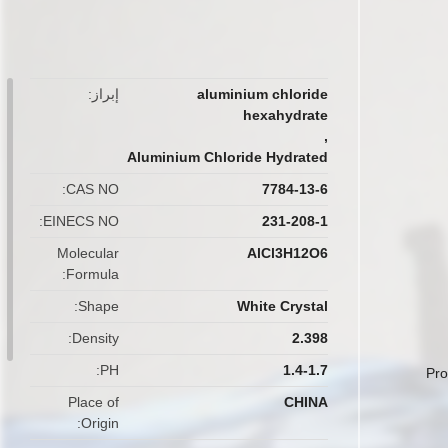
button
aluminium chloride
إبراز
hexahydrate
,
Aluminium Chloride Hydrated
CAS NO
7784-13-6
EINECS NO
231-208-1
Molecular
AlCl3H12O6
Formula
Shape
White Crystal
Density
2.398
PH
1.4-1.7
Pro
Place of
CHINA
Origin