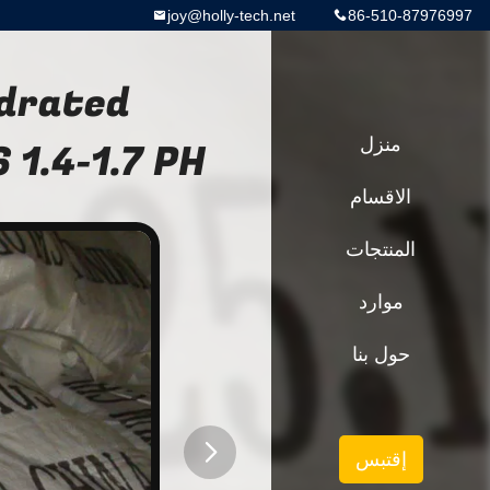
joy@holly-tech.net
86-510-87976997
ydrated
منزل
 1.4-1.7 PH
الاقسام
المنتجات
موارد
حول بنا
إقتبس