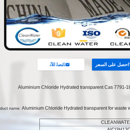
احصل على السعر
ﺎﺘﺼﻟ ﺍﻶﻧ
Aluminium Chloride Hydrated transparent Cas 7791-18
Aluminium Chloride Hydrated transparent for waste 
duct name:
CLEANWAT
AlCl3H12