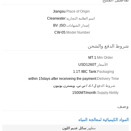
Jiangsu
Place of Origin:
اسم العلامة التجارية:
Cleanwater
إصدار الشهادات:
BV ,ISO
CW-05
Model Number:
شروط الدفع والشحن
1 MT
Min Order:
الأسعار:
USD1260T
1.1T /IBC Tank
Packaging:
within 15days after receiveing the payment
Delivery Time:
شروط الدفع:
ل / c، / تي تي، ويسترن يونيون
1500MT/month
Supply Ability:
وصف
المواد الكيميائية لمعالجة المياه
مظهر:
سائل عديم اللون