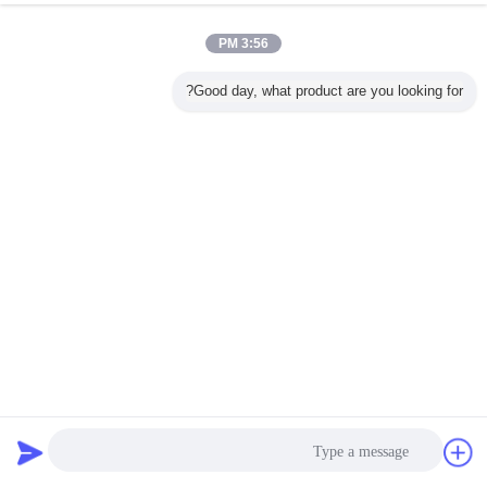
3:56 PM
Good day, what product are you looking for?
مسحوق سماد الشيتوزان النقي القابل للذوبان في الماء بنسبة 99٪
مسحوق الشيتوزان
2023-02-28
733 views