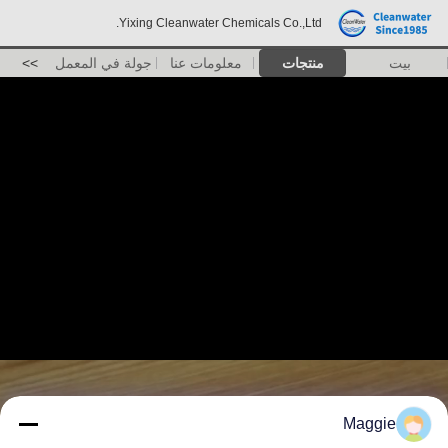
Yixing Cleanwater Chemicals Co.,Ltd.
بيت
منتجات
معلومات عنا
جولة في المعمل
>>
Maggie