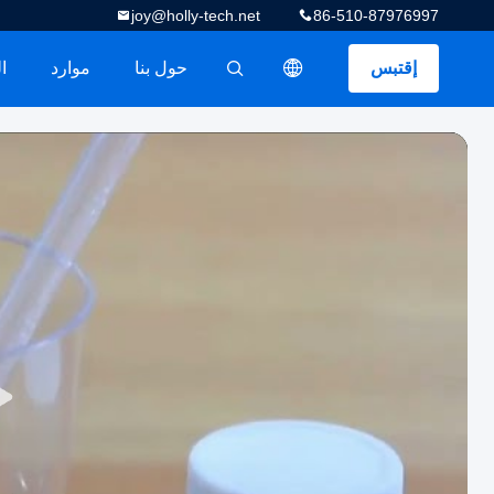
joy@holly-tech.net
86-510-87976997
إقتبس
حول بنا
موارد
ا
描述