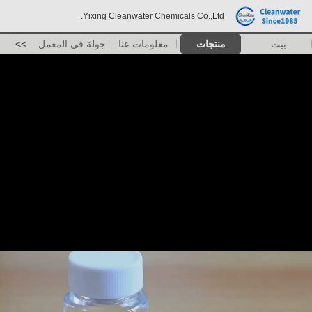
Yixing Cleanwater Chemicals Co.,Ltd.
بيت
منتجات
معلومات عنا
جولة في المعمل
>>